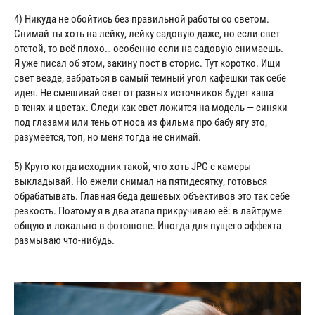
4) Никуда не обойтись без правильной работы со светом.
Снимай ты хоть на лейку, лейку садовую даже, но если свет
отстой, то всё плохо… особенно если на садовую снимаешь.
Я уже писал об этом, закину пост в сторис. Тут коротко. Ищи
свет везде, забраться в самый темный угол кафешки так себе
идея. Не смешивай свет от разных источников будет каша
в тенях и цветах. Следи как свет ложится на модель — синяки
под глазами или тень от носа из фильма про бабу ягу это,
разумеется, топ, но меня тогда не снимай.
5) Круто когда исходник такой, что хоть JPG с камеры
выкладывай. Но ежели снимал на пятидесятку, готовься
обрабатывать. Главная беда дешевых объективов это так себе
резкость. Поэтому я в два этапа прикручиваю её: в лайтруме
общую и локально в фотошопе. Иногда для пущего эффекта
размываю что-нибудь.