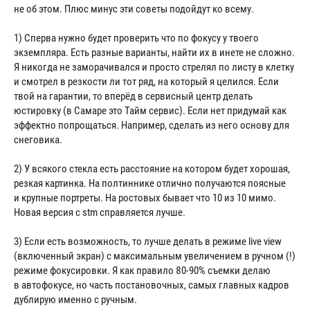
не об этом. Плюс минус эти советы подойдут ко всему.
1) Сперва нужно будет проверить что по фокусу у твоего
экземпляра. Есть разные варианты, найти их в инете не сложно.
Я никогда не заморачивался и просто стрелял по листу в клетку
и смотрел в резкости ли тот ряд, на который я целился. Если
твой на гарантии, то вперёд в сервисный центр делать
юстировку (в Самаре это Тайм сервис). Если нет придумай как
эффектно попрощаться. Например, сделать из него основу для
снеговика.
2) У всякого стекла есть расстояние на котором будет хорошая,
резкая картинка. На полтиннике отлично получаются поясные
и крупные портреты. На ростовых бывает что 10 из 10 мимо.
Новая версия с stm справляется лучше.
3) Если есть возможность, то лучше делать в режиме live view
(включенный экран) с максимальным увеличением в ручном (!)
режиме фокусировки. Я как правило 80-90% съемки делаю
в автофокусе, но часть постановочных, самых главных кадров
дублирую именно с ручным.